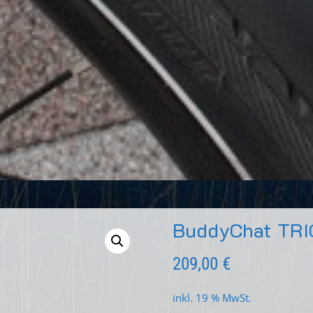
BuddyChat TRI
209,00
€
inkl. 19 % MwSt.