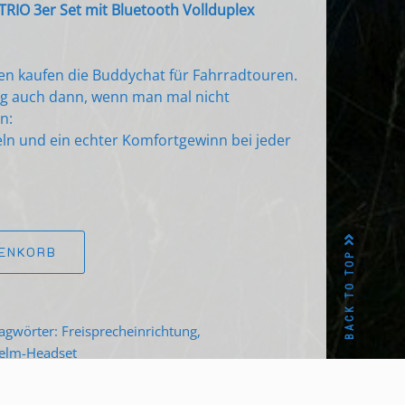
IO 3er Set mit Bluetooth Vollduplex
n kaufen die Buddychat für Fahrradtouren.
ng auch dann, wenn man mal nicht
n:
ln und ein echter Komfortgewinn bei jeder
RENKORB
BACK TO TOP
agwörter:
Freisprecheinrichtung
,
elm-Headset