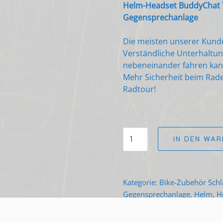
Helm-Headset BuddyChat TR
Gegensprechanlage
Die meisten unserer Kunde
Verständliche Unterhaltu
nebeneinander fahren kan
Mehr Sicherheit beim Rade
Radtour!
BuddyChat
IN DEN WA
TRIO
Menge
Kategorie:
Bike-Zubehör
Schl
Gegensprechanlage
,
Helm
,
H